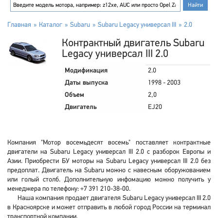
Главная
Каталог
Subaru
Subaru Legacy универсал III
2.0
Контрактный двигатель Subaru
Legacy универсал III 2.0
Модификация
2.0
Даты выпуска
1998 - 2003
Объем
2,0
Двигатель
EJ20
Компания "Мотор восемьдесят восемь" поставляет контрактные
двигатели на Subaru Legacy универсал III 2.0 с разборок Европы и
Азии. Приобрести БУ моторы на Subaru Legacy универсал III 2.0 без
предоплат. Двигатель на Subaru можно с навесным оборужованием
или голый столб. Дополнительную инфомацию можно получить у
менеджера по телефону: +7 391 210-38-00.
Наша компания продает двигателя Subaru Legacy универсал III 2.0
в Красноярске и может отправить в любой город России на терминал
транспортной компании.