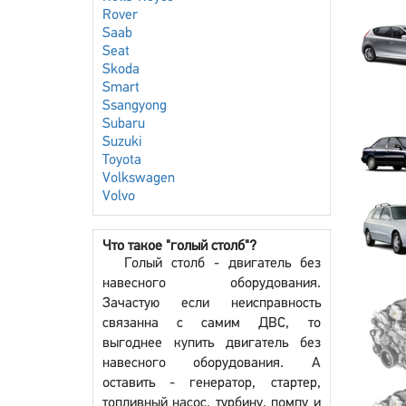
Rover
Saab
Seat
Skoda
Smart
Ssangyong
Subaru
Suzuki
Toyota
Volkswagen
Volvo
Что такое "голый столб"?
Голый столб - двигатель без
навесного оборудования.
Зачастую если неисправность
связанна с самим ДВС, то
выгоднее купить двигатель без
навесного оборудования. А
оставить - генератор, стартер,
топливный насос, турбину, помпу и