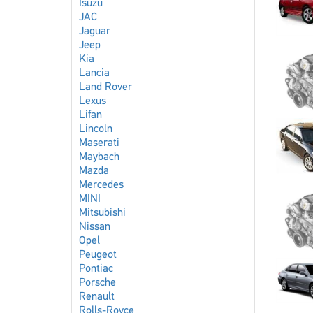
Isuzu
JAC
Jaguar
Jeep
Kia
Lancia
Land Rover
Lexus
Lifan
Lincoln
Maserati
Maybach
Mazda
Mercedes
MINI
Mitsubishi
Nissan
Opel
Peugeot
Pontiac
Porsche
Renault
Rolls-Royce