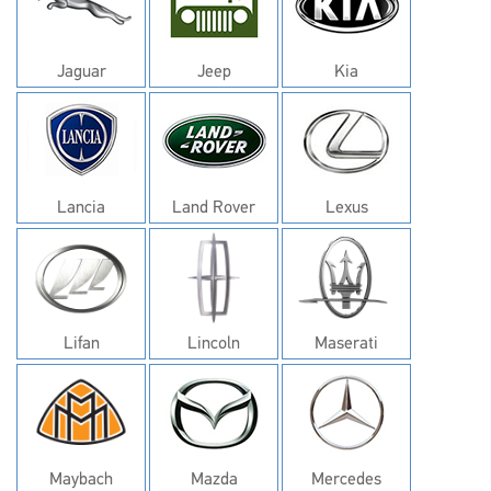
Jaguar
Jeep
Kia
Lancia
Land Rover
Lexus
Lifan
Lincoln
Maserati
Maybach
Mazda
Mercedes