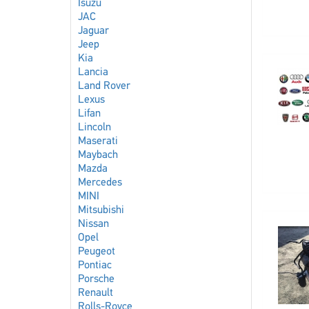
Isuzu
JAC
Jaguar
Jeep
Kia
Lancia
Land Rover
Lexus
Lifan
Lincoln
Maserati
Maybach
Mazda
Mercedes
MINI
Mitsubishi
Nissan
Opel
Peugeot
Pontiac
Porsche
Renault
Rolls-Royce