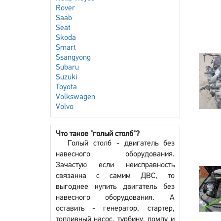
Rover
Saab
Seat
Skoda
Smart
Ssangyong
Subaru
Suzuki
Toyota
Volkswagen
Volvo
Что такое "голый столб"?
Голый столб - двигатель без
навесного оборудования.
Зачастую если неисправность
связанна с самим ДВС, то
выгоднее купить двигатель без
навесного оборудования. А
оставить - генератор, стартер,
топливный насос, турбину, помпу и