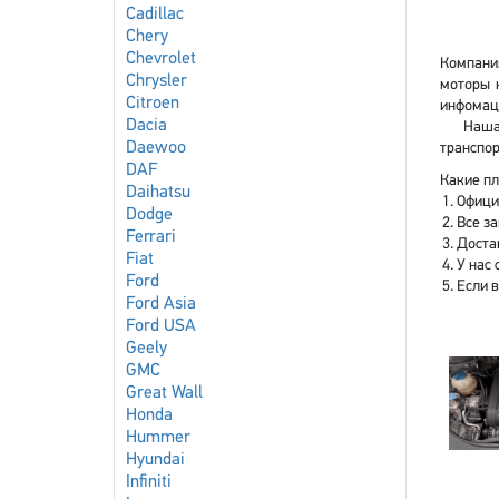
Cadillac
Chery
Chevrolet
Компания
Chrysler
моторы н
Citroen
инфомаци
Dacia
Наша
Daewoo
транспор
DAF
Какие плю
Daihatsu
Офици
Dodge
Все з
Ferrari
Доста
Fiat
У нас 
Ford
Если 
Ford Asia
Ford USA
Geely
GMC
Great Wall
Honda
Hummer
Hyundai
Infiniti