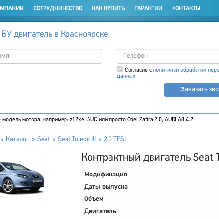
ОМПАНИИ
СОТРУДНИЧЕСТВО
КАК КУПИТЬ
ГАРАНТИИ
КОНТАКТЫ
 БУ двигатель в Красноярске
Согласие с
политикой обработки пер
данных
Заказать зв
Каталог
Seat
Seat Toledo III
2.0 TFSI
Контрактный двигатель Seat Tol
Модификация
Даты выпуска
Объем
Двигатель