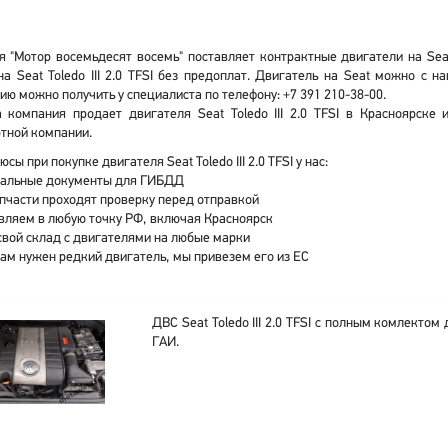
 "Мотор восемьдесят восемь" поставляет контрактные двигатели на Seat T
а Seat Toledo III 2.0 TFSI без предоплат. Двигатель на Seat можно с 
ю можно получить у специалиста по телефону: +7 391 210-38-00.
 компания продает двигателя Seat Toledo III 2.0 TFSI в Красноярске
тной компании.
сы при покупке двигателя Seat Toledo III 2.0 TFSI у нас:
альные документы для ГИБДД
апчасти проходят проверку перед отправкой
вляем в любую точку РФ, включая Красноярск
свой склад с двигателями на любые марки
вам нужен редкий двигатель, мы привезем его из ЕС
ДВС Seat Toledo III 2.0 TFSI с полным комлектом
ГАИ.