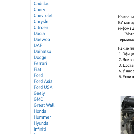
Cadillac
Chery
Chevrolet
Компания
Chrysler
БУ мотор
Citroen
инфомаци
Dacia
"Мото
Daewoo
терминал
DAF
Какие плю
Daihatsu
Офици
Dodge
Все з
Ferrari
Доста
Fiat
У нас 
Ford
Если 
Ford Asia
Ford USA
Geely
GMC
Great Wall
Honda
Hummer
Hyundai
Infiniti