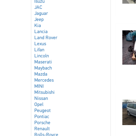
Isuzu
JAC
Jaguar
Jeep
Kia
Lancia
Land Rover
Lexus
Lifan
Lincoln
Maserati
Maybach
Mazda
Mercedes
MINI
Mitsubishi
Nissan
Opel
Peugeot
Pontiac
Porsche
Renault
Rolls-Royce