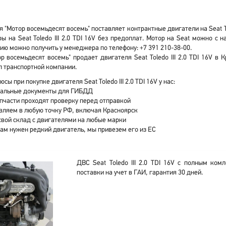
 "Мотор восемьдесят восемь" поставляет контрактные двигатели на Seat Tol
ы на Seat Toledo III 2.0 TDI 16V без предоплат. Мотор на Seat можно с
ю можно получить у менеджера по телефону: +7 391 210-38-00.
р восемьдесят восемь" продает двигателя Seat Toledo III 2.0 TDI 16V в
 транспортной компании.
сы при покупке двигателя Seat Toledo III 2.0 TDI 16V у нас:
альные документы для ГИБДД
апчасти проходят проверку перед отправкой
вляем в любую точку РФ, включая Красноярск
свой склад с двигателями на любые марки
вам нужен редкий двигатель, мы привезем его из ЕС
ДВС Seat Toledo III 2.0 TDI 16V с полным ком
поставки на учет в ГАИ, гарантия 30 дней.