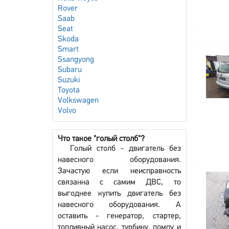
Rover
Saab
Seat
Skoda
Smart
Ssangyong
Subaru
Suzuki
Toyota
Volkswagen
Volvo
Что такое "голый столб"?
Голый столб - двигатель без
навесного оборудования.
Зачастую если неисправность
связанна с самим ДВС, то
выгоднее купить двигатель без
навесного оборудования. А
оставить - генератор, стартер,
топливный насос, турбину, помпу и