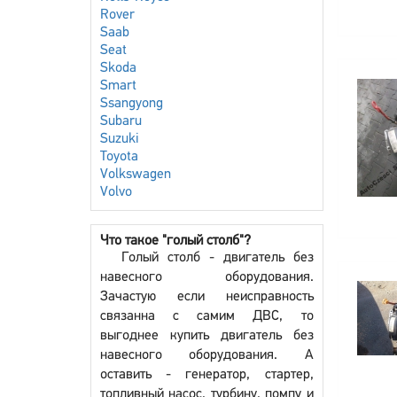
Rover
Saab
Seat
Skoda
Smart
Ssangyong
Subaru
Suzuki
Toyota
Volkswagen
Volvo
Что такое "голый столб"?
Голый столб - двигатель без
навесного оборудования.
Зачастую если неисправность
связанна с самим ДВС, то
выгоднее купить двигатель без
навесного оборудования. А
оставить - генератор, стартер,
топливный насос, турбину, помпу и