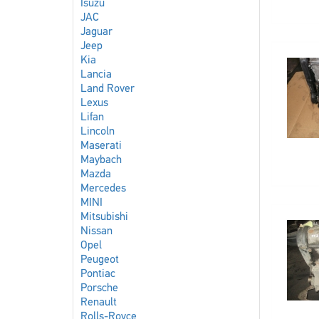
Isuzu
JAC
Jaguar
Jeep
Kia
Lancia
Land Rover
Lexus
Lifan
Lincoln
Maserati
Maybach
Mazda
Mercedes
MINI
Mitsubishi
Nissan
Opel
Peugeot
Pontiac
Porsche
Renault
Rolls-Royce