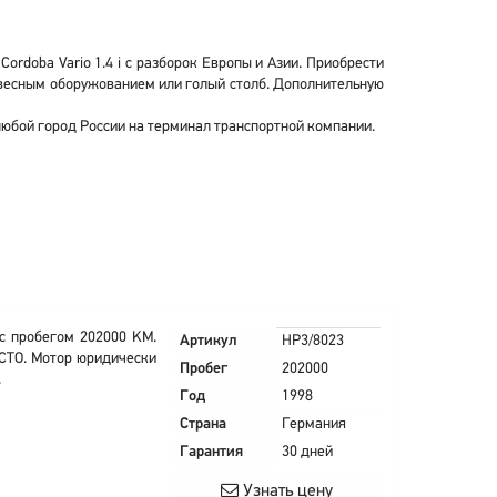
ordoba Vario 1.4 i с разборок Европы и Азии. Приобрести
 навесным оборужованием или голый столб. Дополнительную
 любой город России на терминал транспортной компании.
 с пробегом 202000 KM.
Артикул
HP3/8023
 СТО. Мотор юридически
Пробег
202000
.
Год
1998
Страна
Германия
Гарантия
30 дней
Узнать цену