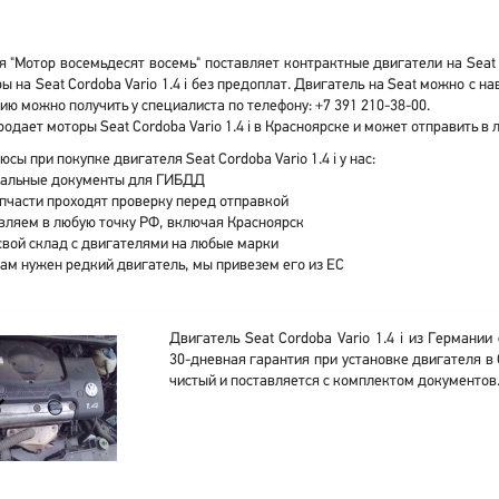
 "Мотор восемьдесят восемь" поставляет контрактные двигатели на Seat C
ы на Seat Cordoba Vario 1.4 i без предоплат. Двигатель на Seat можно с
ю можно получить у специалиста по телефону: +7 391 210-38-00.
одает моторы Seat Cordoba Vario 1.4 i в Красноярске и может отправить в
юсы при покупке двигателя Seat Cordoba Vario 1.4 i у нас:
альные документы для ГИБДД
апчасти проходят проверку перед отправкой
вляем в любую точку РФ, включая Красноярск
свой склад с двигателями на любые марки
вам нужен редкий двигатель, мы привезем его из ЕС
Двигатель Seat Cordoba Vario 1.4 i из Германии
30-дневная гарантия при установке двигателя в
чистый и поставляется с комплектом документов