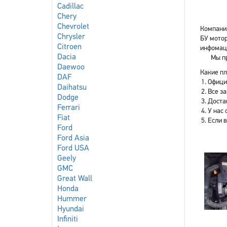
Cadillac
Chery
Chevrolet
Компания
Chrysler
БУ мотор
Citroen
инфомаци
Dacia
Мы пр
Daewoo
Какие пл
DAF
Офици
Daihatsu
Все з
Dodge
Доста
Ferrari
У нас 
Fiat
Если 
Ford
Ford Asia
Ford USA
Geely
GMC
Great Wall
Honda
Hummer
Hyundai
Infiniti