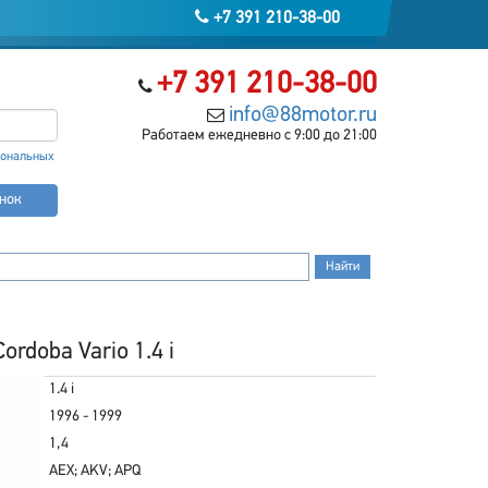
+7 391 210-38-00
+7 391 210-38-00
info@88motor.ru
Работаем ежедневно с 9:00 до 21:00
сональных
онок
rdoba Vario 1.4 i
1.4 i
1996 - 1999
1,4
AEX; AKV; APQ