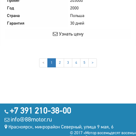
Пробег
203000
Год
2000
Страна
Польша
Гарантия
30 дней
Узнать цену
(current)
<
1
2
3
4
5
>
+7 391 210-38-00
info@88motor.ru
Красноярск, микрорайон Северный, улица 9 мая, 6
© 2017 «Мотор восемьдесят восемь»