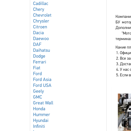
Cadillac
Chery
Chevrolet
Компания
Chrysler
БУ мото
Citroen
Дополнит
Dacia
"Мот
Daewoo
терминал
DAF
Какие пл
Daihatsu
Офици
Dodge
Все з
Ferrari
Доста
Fiat
У нас 
Ford
Если 
Ford Asia
Ford USA
Geely
GMC
Great Wall
Honda
Hummer
Hyundai
Infiniti