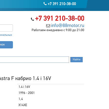
+7 391 210-38-00
+7 391 210-38-00
info@88motor.ru
Работаем ежедневно с 9:00 до 21:00
сональных
онок
tra F кабрио 1.4 i 16V
1.4 i 16V
1996 - 2001
1,4
X14XE