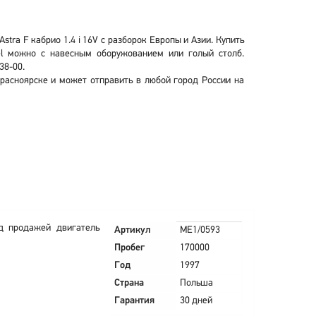
tra F кабрио 1.4 i 16V с разборок Европы и Азии. Купить
pel можно с навесным оборужованием или голый столб.
38-00.
 Красноярске и может отправить в любой город России на
д продажей двигатель
Артикул
ME1/0593
Пробег
170000
Год
1997
Страна
Польша
Гарантия
30 дней