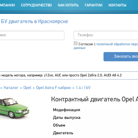
ОМПАНИИ
СОТРУДНИЧЕСТВО
КАК КУПИТЬ
ГАРАНТИИ
КОНТАКТЫ
 БУ двигатель в Красноярске
Согласие с
политикой обработки пер
данных
Заказать зв
Каталог
Opel
Opel Astra F кабрио
1.4 i 16V
Контрактный двигатель Opel As
Модификация
Даты выпуска
Объем
Двигатель