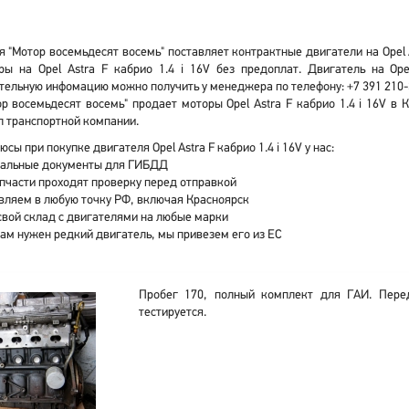
 "Мотор восемьдесят восемь" поставляет контрактные двигатели на Opel As
ры на Opel Astra F кабрио 1.4 i 16V без предоплат. Двигатель на O
ельную инфомацию можно получить у менеджера по телефону: +7 391 210-
ор восемьдесят восемь" продает моторы Opel Astra F кабрио 1.4 i 16V в
 транспортной компании.
юсы при покупке двигателя Opel Astra F кабрио 1.4 i 16V у нас:
альные документы для ГИБДД
апчасти проходят проверку перед отправкой
вляем в любую точку РФ, включая Красноярск
свой склад с двигателями на любые марки
вам нужен редкий двигатель, мы привезем его из ЕС
Пробег 170, полный комплект для ГАИ. Пере
тестируется.