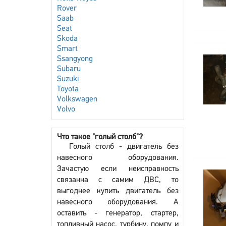
Rover
Saab
Seat
Skoda
Smart
Ssangyong
Subaru
Suzuki
Toyota
Volkswagen
Volvo
Что такое "голый столб"?
Голый столб - двигатель без
навесного оборудования.
Зачастую если неисправность
связанна с самим ДВС, то
выгоднее купить двигатель без
навесного оборудования. А
оставить - генератор, стартер,
топливный насос, турбину, помпу и