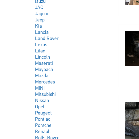
Isuzu
JAC
Jaguar
Jeep
Kia
Lancia
Land Rover
Lexus
Lifan
Lincoln
Maserati
Maybach
Mazda
Mercedes
MINI
Mitsubishi
Nissan
Opel
Peugeot
Pontiac
Porsche
Renault
Rolls-Royce