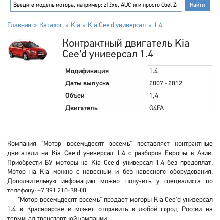
Главная
Каталог
Kia
Kia Cee'd универсал
1.4
Контрактный двигатель Kia
Cee'd универсал 1.4
Модификация
1.4
Даты выпуска
2007 - 2012
Объем
1,4
Двигатель
G4FA
Компания "Мотор восемьдесят восемь" поставляет контрактные
двигатели на Kia Cee'd универсал 1.4 с разборок Европы и Азии.
Приобрести БУ моторы на Kia Cee'd универсал 1.4 без предоплат.
Мотор на Kia можно с навесным и без навесного оборудования.
Дополнительную инфомацию можно получить у специалиста по
телефону: +7 391 210-38-00.
"Мотор восемьдесят восемь" продает моторы Kia Cee'd универсал
1.4 в Красноярске и может отправить в любой город России на
терминал транспортной компании.