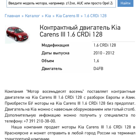
Главная
Каталог
Kia
Kia Carens III
1.6 CRDi 128
Контрактный двигатель Kia
Carens III 1.6 CRDi 128
Модификация
1.6 CRDi 128
Даты выпуска
2010 - 2012
Объем
1,6
Двигатель
D4FB
Компания "Мотор восемьдесят восемь" поставляет контрактные
двигатели на Kia Carens III 1.6 CRDi 128 с разборок Европы и Азии.
Приобрести БУ моторы на Kia Carens III 1.6 CRDi 128 без предоплат.
Двигатель на Kia можно с навесным оборужованием или голый столб.
Дополнительную инфомацию можно получить у специалиста по
телефону: +7 391 210-38-00.
Наша компания продает моторы Kia Carens III 1.6 CRDi 128 в
Красноярске и может отправить в любой город России на терминал
транспортной компании.