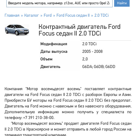
Главная
Каталог
Ford
Ford Focus седан II
2.0 TDCi
Контрактный двигатель Ford
Focus седан II 2.0 TDCi
Модификация
2.0 TDCi
Даты выпуска
2005 - 2008
Объем
2,0
Двигатель
G6DA; G6DB; G6DD
Компания "Мотор восемьдесят восемь" поставляет контрактные
двигатели на Ford Focus седан II 2.0 TDCi с разборок Европы и Азии.
Приобрести БУ моторы на Ford Focus седан II 2.0 TDCi без предоплат.
Двигатель на Ford можно с навесным и без навесного оборудования.
Дополнительную инфомацию можно получить у специалиста по
телефону: +7 391 210-38-00.
"Мотор восемьдесят восемь" продает двигателя Ford Focus седан
II 2.0 TDCi в Красноярске и может отправить в любой город России на
терминал транспортной компании.