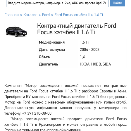
Главная
Каталог
Ford
Ford Focus хэтчбек II
1.6 Ti
Контрактный двигатель Ford
Focus хэтчбек II 1.6 Ti
Модификация
1.6 Ti
Даты выпуска
2004 - 2008
Объем
1,6
Двигатель
HXDA; HXDB; SIDA
Компания "Мотор восемьдесят восемь" поставляет контрактные
двигатели на Ford Focus хэтчбек II 1.6 Ti с разборок Европы и Азии.
Приобрести БУ моторы на Ford Focus хэтчбек II 1.6 Ti без предоплат.
Мотор на Ford можно с навесным оборужованием или голый столб.
Дополнительную инфомацию можно получить у менеджера по
телефону: +7 391 210-38-00.
"Мотор восемьдесят восемь" продает двигателя Ford Focus
хэтчбек II 1.6 Ti в Красноярске и может отправить в любой город
России на терминал транспортной компании.