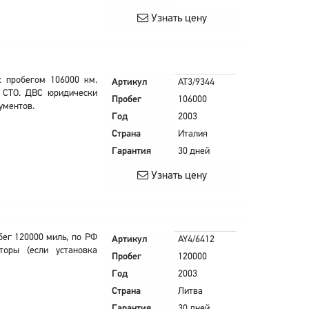
Узнать цену
 пробегом 106000 км.
Артикул
AT3/9344
в СТО. ДВС юридически
Пробег
106000
ументов.
Год
2003
Страна
Италия
Гарантия
30 дней
Узнать цену
бег 120000 миль, по РФ
Артикул
AY4/6412
торы (если установка
Пробег
120000
Год
2003
Страна
Литва
Гарантия
30 дней