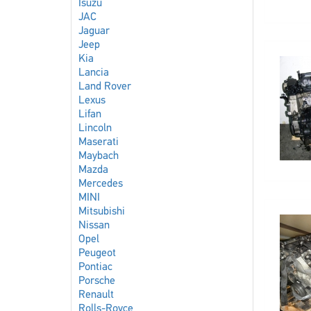
Isuzu
JAC
Jaguar
Jeep
Kia
Lancia
Land Rover
Lexus
Lifan
Lincoln
Maserati
Maybach
Mazda
Mercedes
MINI
Mitsubishi
Nissan
Opel
Peugeot
Pontiac
Porsche
Renault
Rolls-Royce