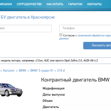
ОМПАНИИ
СОТРУДНИЧЕСТВО
КАК КУПИТЬ
ГАРАНТИИ
КОНТАКТЫ
 БУ двигатель в Красноярске
Согласие с
политикой обработки пер
данных
Заказать зв
Каталог
BMW
BMW 3 седан IV
318 d
Контрактный двигатель BMW 3
Модификация
Даты выпуска
Объем
Двигатель