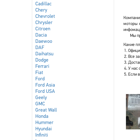
Cadillac
Chery
Chevrolet
Компания
Chrysler
моторы 
Citroen
инфомаци
Dacia
Мы пр
Daewoo
Какие пл
DAF
Офици
Daihatsu
Все з
Dodge
Доста
Ferrari
У нас 
Fiat
Если 
Ford
Ford Asia
Ford USA
Geely
GMC
Great Wall
Honda
Hummer
Hyundai
Infiniti