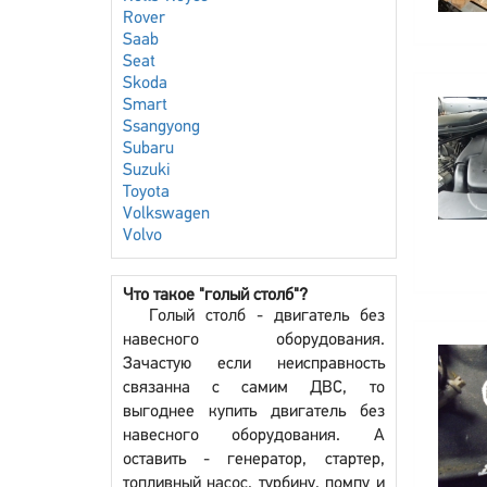
Rover
Saab
Seat
Skoda
Smart
Ssangyong
Subaru
Suzuki
Toyota
Volkswagen
Volvo
Что такое "голый столб"?
Голый столб - двигатель без
навесного оборудования.
Зачастую если неисправность
связанна с самим ДВС, то
выгоднее купить двигатель без
навесного оборудования. А
оставить - генератор, стартер,
топливный насос, турбину, помпу и