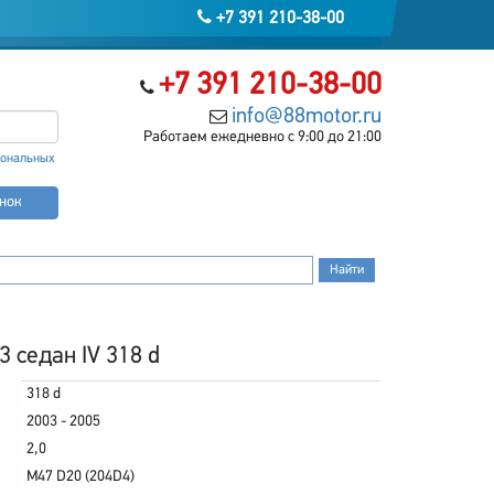
+7 391 210-38-00
+7 391 210-38-00
info@88motor.ru
Работаем ежедневно с 9:00 до 21:00
сональных
онок
 седан IV 318 d
318 d
2003 - 2005
2,0
M47 D20 (204D4)