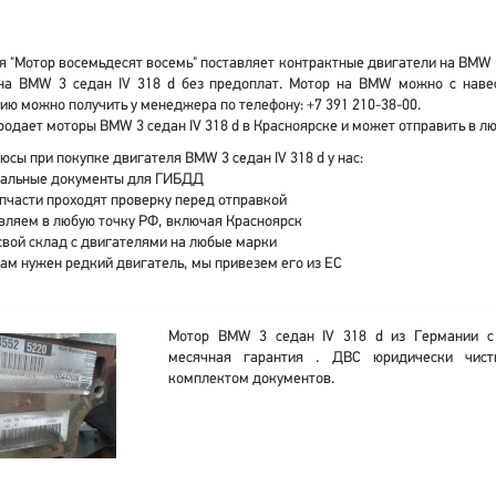
 "Мотор восемьдесят восемь" поставляет контрактные двигатели на BMW 3 
на BMW 3 седан IV 318 d без предоплат. Мотор на BMW можно с наве
ю можно получить у менеджера по телефону: +7 391 210-38-00.
одает моторы BMW 3 седан IV 318 d в Красноярске и может отправить в л
юсы при покупке двигателя BMW 3 седан IV 318 d у нас:
альные документы для ГИБДД
апчасти проходят проверку перед отправкой
вляем в любую точку РФ, включая Красноярск
свой склад с двигателями на любые марки
вам нужен редкий двигатель, мы привезем его из ЕС
Мотор BMW 3 седан IV 318 d из Германии с
месячная гарантия . ДВС юридически чист
комплектом документов.