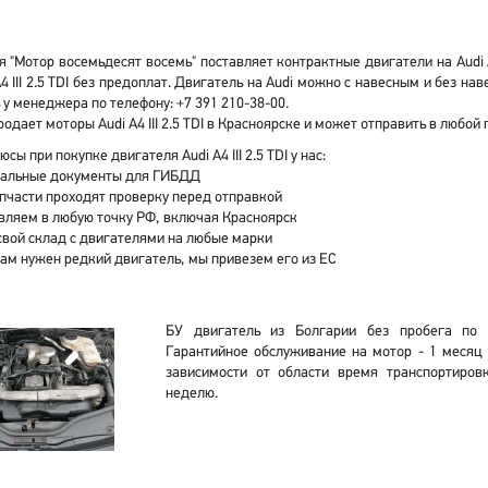
 "Мотор восемьдесят восемь" поставляет контрактные двигатели на Audi A4
A4 III 2.5 TDI без предоплат. Двигатель на Audi можно с навесным и без
 у менеджера по телефону: +7 391 210-38-00.
одает моторы Audi A4 III 2.5 TDI в Красноярске и может отправить в любой
сы при покупке двигателя Audi A4 III 2.5 TDI у нас:
альные документы для ГИБДД
апчасти проходят проверку перед отправкой
вляем в любую точку РФ, включая Красноярск
свой склад с двигателями на любые марки
вам нужен редкий двигатель, мы привезем его из ЕС
БУ двигатель из Болгарии без пробега по 
Гарантийное обслуживание на мотор - 1 месяц 
зависимости от области время транспортиров
неделю.