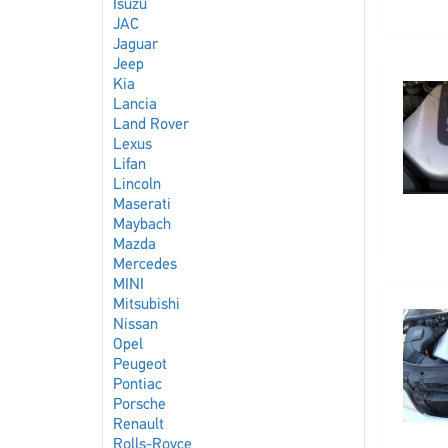
Isuzu
JAC
Jaguar
Jeep
Kia
Lancia
Land Rover
Lexus
Lifan
Lincoln
Maserati
Maybach
Mazda
Mercedes
MINI
Mitsubishi
Nissan
Opel
Peugeot
Pontiac
Porsche
Renault
Rolls-Royce