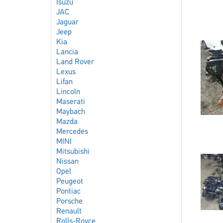
Isuzu
JAC
Jaguar
Jeep
Kia
Lancia
Land Rover
Lexus
Lifan
Lincoln
Maserati
Maybach
Mazda
Mercedes
MINI
Mitsubishi
Nissan
Opel
Peugeot
Pontiac
Porsche
Renault
Rolls-Royce