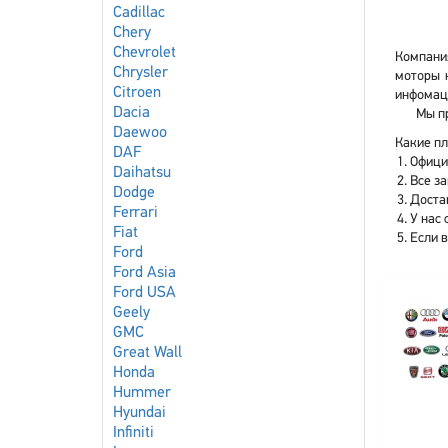
Cadillac
Chery
Chevrolet
Компания
Chrysler
моторы н
Citroen
инфомаци
Dacia
Мы пр
Daewoo
Какие плю
DAF
Офици
Daihatsu
Все з
Dodge
Доста
Ferrari
У нас 
Fiat
Если 
Ford
Ford Asia
Ford USA
Geely
GMC
Great Wall
Honda
Hummer
Hyundai
Infiniti