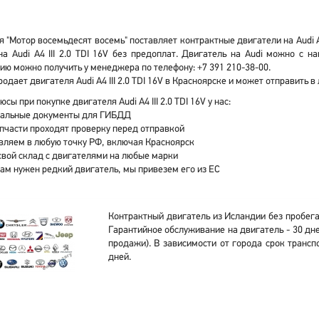
 "Мотор восемьдесят восемь" поставляет контрактные двигатели на Audi A4
а Audi A4 III 2.0 TDI 16V без предоплат. Двигатель на Audi можно с 
ю можно получить у менеджера по телефону: +7 391 210-38-00.
одает двигателя Audi A4 III 2.0 TDI 16V в Красноярске и может отправить 
сы при покупке двигателя Audi A4 III 2.0 TDI 16V у нас:
альные документы для ГИБДД
апчасти проходят проверку перед отправкой
вляем в любую точку РФ, включая Красноярск
свой склад с двигателями на любые марки
вам нужен редкий двигатель, мы привезем его из ЕС
Контрактный двигатель из Исландии без пробега
Гарантийное обслуживание на двигатель - 30 дне
продажи). В зависимости от города срок трансп
дней.