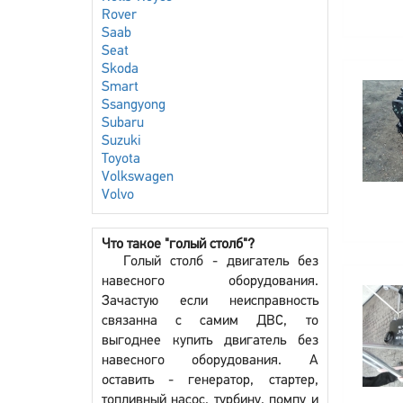
Rover
Saab
Seat
Skoda
Smart
Ssangyong
Subaru
Suzuki
Toyota
Volkswagen
Volvo
Что такое "голый столб"?
Голый столб - двигатель без
навесного оборудования.
Зачастую если неисправность
связанна с самим ДВС, то
выгоднее купить двигатель без
навесного оборудования. А
оставить - генератор, стартер,
топливный насос, турбину, помпу и