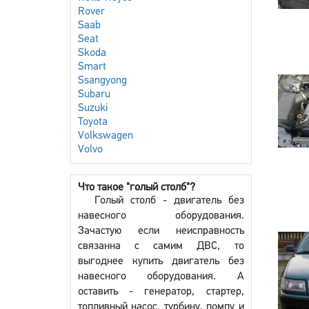
Rover
Saab
Seat
Skoda
Smart
Ssangyong
Subaru
Suzuki
Toyota
Volkswagen
Volvo
Что такое "голый столб"?
Голый столб - двигатель без
навесного оборудования.
Зачастую если неисправность
связанна с самим ДВС, то
выгоднее купить двигатель без
навесного оборудования. А
оставить - генератор, стартер,
топливный насос, турбину, помпу и