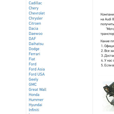
Cadillac
Chery
Chevrolet
Компания
Chrysler
на Audi 
Citroen
получить
Dacia
"Мото
Daewoo
транспор
DAF
Какие пл
Daihatsu
Офици
Dodge
Все з
Ferrari
Доста
Fiat
У нас 
Ford
Если 
Ford Asia
Ford USA
Geely
GMC
Great Wall
Honda
Hummer
Hyundai
Infiniti