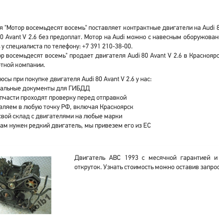
 "Мотор восемьдесят восемь" поставляет контрактные двигатели на Audi 80
80 Avant V 2.6 без предоплат. Мотор на Audi можно с навесным оборужо
 у специалиста по телефону: +7 391 210-38-00.
р восемьдесят восемь" продает двигателя Audi 80 Avant V 2.6 в Красноя
тной компании.
юсы при покупке двигателя Audi 80 Avant V 2.6 у нас:
альные документы для ГИБДД
апчасти проходят проверку перед отправкой
вляем в любую точку РФ, включая Красноярск
свой склад с двигателями на любые марки
вам нужен редкий двигатель, мы привезем его из ЕС
Двигатель ABC 1993 с месячной гарантией и
откруток. Узнать стоимость можно оставив запрос