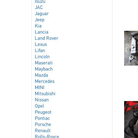
Isuzu
JAC
Jaguar
Jeep
Kia
Lancia
Land Rover
Lexus
Lifan
Lincoln
Maserati
Maybach
Mazda
Mercedes
MINI
Mitsubishi
Nissan
Opel
Peugeot
Pontiac
Porsche
Renault
Rolls-Royce