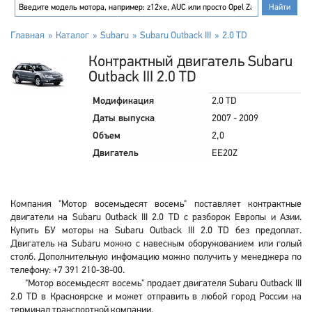
Главная
Каталог
Subaru
Subaru Outback III
2.0 TD
Контрактный двигатель Subaru
Outback III 2.0 TD
Модификация
2.0 TD
Даты выпуска
2007 - 2009
Объем
2,0
Двигатель
EE20Z
Компания "Мотор восемьдесят восемь" поставляет контрактные
двигатели на Subaru Outback III 2.0 TD с разборок Европы и Азии.
Купить БУ моторы на Subaru Outback III 2.0 TD без предоплат.
Двигатель на Subaru можно с навесным оборужованием или голый
столб. Дополнительную инфомацию можно получить у менеджера по
телефону: +7 391 210-38-00.
"Мотор восемьдесят восемь" продает двигателя Subaru Outback III
2.0 TD в Красноярске и может отправить в любой город России на
терминал транспортной компании.