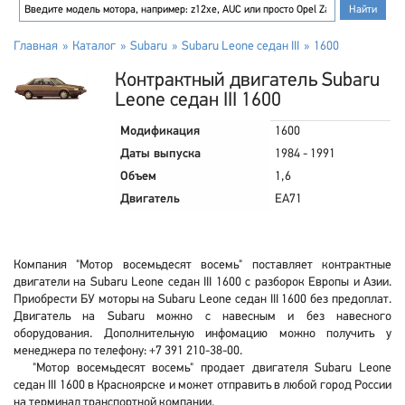
Главная
Каталог
Subaru
Subaru Leone седан III
1600
Контрактный двигатель Subaru
Leone седан III 1600
Модификация
1600
Даты выпуска
1984 - 1991
Объем
1,6
Двигатель
EA71
Компания "Мотор восемьдесят восемь" поставляет контрактные
двигатели на Subaru Leone седан III 1600 с разборок Европы и Азии.
Приобрести БУ моторы на Subaru Leone седан III 1600 без предоплат.
Двигатель на Subaru можно с навесным и без навесного
оборудования. Дополнительную инфомацию можно получить у
менеджера по телефону: +7 391 210-38-00.
"Мотор восемьдесят восемь" продает двигателя Subaru Leone
седан III 1600 в Красноярске и может отправить в любой город России
на терминал транспортной компании.