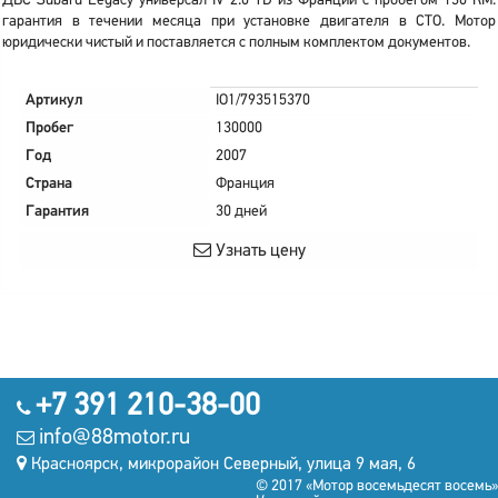
ДВС Subaru Legacy универсал IV 2.0 TD из Франции с пробегом 130 КМ.
гарантия в течении месяца при установке двигателя в СТО. Мотор
юридически чистый и поставляется с полным комплектом документов.
Артикул
IO1/793515370
Пробег
130000
Год
2007
Страна
Франция
Гарантия
30 дней
Узнать цену
+7 391 210-38-00
info@88motor.ru
Красноярск, микрорайон Северный, улица 9 мая, 6
© 2017 «Мотор восемьдесят восемь»