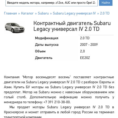
Главная
Каталог
Subaru
Subaru Legacy универсал IV
2.0 TD
Контрактный двигатель Subaru
Legacy универсал IV 2.0 TD
Модификация
2.0 TD
Даты выпуска
2007 - 2009
Объем
2,0
Двигатель
EE20Z
Компания "Мотор восемьдесят восемь" поставляет контрактные
двигатели на Subaru Legacy универсал IV 2.0 TD с разборок Европы и
Азии. Купить БУ моторы на Subaru Legacy универсал IV 2.0 TD без
предоплат. Мотор на Subaru можно с навесным оборужованием или
голый столб. Дополнительную инфомацию можно получить у
менеджера по телефону: +7 391 210-38-00.
Мы продает моторы Subaru Legacy универсал IV 2.0 TD в
Красноярске и может отправить в любой город России на терминал
транспортной компании.