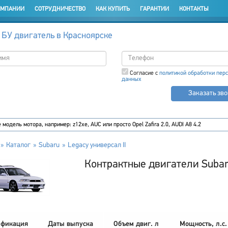
ОМПАНИИ
СОТРУДНИЧЕСТВО
КАК КУПИТЬ
ГАРАНТИИ
КОНТАКТЫ
 БУ двигатель в Красноярске
Согласие с
политикой обработки пер
данных
Заказать зв
Каталог
Subaru
Legacy универсал II
Контрактные двигатели Subaru
фикация
Даты выпуска
Объем двиг. л
Мощность, л.с.