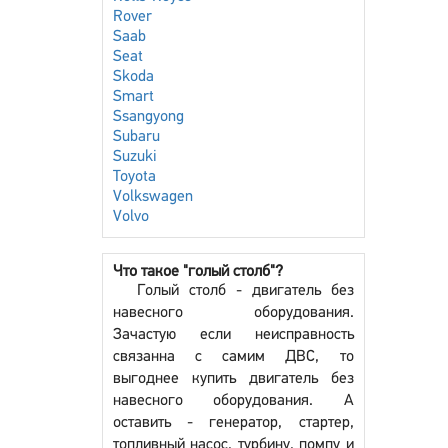
Rover
Saab
Seat
Skoda
Smart
Ssangyong
Subaru
Suzuki
Toyota
Volkswagen
Volvo
Что такое "голый столб"?
Голый столб - двигатель без
навесного оборудования.
Зачастую если неисправность
связанна с самим ДВС, то
выгоднее купить двигатель без
навесного оборудования. А
оставить - генератор, стартер,
топливный насос, турбину, помпу и