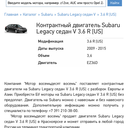
Главная
Каталог
Subaru
Subaru Legacy седан V
3.6 R [US]
Контрактный двигатель Subaru
Legacy седан V 3.6 R [US]
Модификация
3.6 R [US]
Даты выпуска
2009 - 2015
Объем
3,6
Двигатель
EZ36D
Компания "Мотор восемьдесят восемь" поставляет контрактные
двигатели на Subaru Legacy седан V 3.6 R [US] с разборок Европы и
Азии. Приобрести БУ моторы на Subaru Legacy седан V 3.6 R [US] без
предоплат. Двигатель на Subaru можно с навесным и без навесного
оборудования. Дополнительную инфомацию можно получить у
специалиста по телефону: +7 391 210-38-00.
"Мотор восемьдесят восемь" продает двигателя Subaru Legacy
седан V 3.6 R [US] в Красноярске и может отправить в любой город
России на терминал транспортной компании.