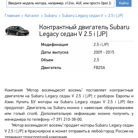
Главная
Каталог
Subaru
Subaru Legacy седан V
2.5 i [JP]
Контрактный двигатель Subaru
Legacy седан V 2.5 i [JP]
Модификация
2.5 i [JP]
Даты выпуска
2009 - 2015
Объем
2,5
Двигатель
FB25A
Компания "Мотор восемьдесят восемь" поставляет контрактные
двигатели на Subaru Legacy седан V 2.5 i [JP] с разборок Европы и
Азии. Купить БУ моторы на Subaru Legacy седан V 2.5 i [JP] без
предоплат. Двигатель на Subaru можно с навесным оборужованием
или голый столб. Дополнительную инфомацию можно получить у
менеджера по телефону: +7 391 210-38-00.
"Мотор восемьдесят восемь" продает моторы Subaru Legacy седан
V 2.5 i [JP] в Красноярске и может отправить в любой город России на
терминал транспортной компании.