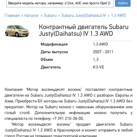
Главная
Каталог
Subaru
Subaru Justy(Daihatsu) IV
1.3 AWD
Контрактный двигатель Subaru
Justy(Daihatsu) IV 1.3 AWD
Модификация
1.3 AWD
Даты выпуска
2007 - 2011
Объем
1,3
Двигатель
K3-VE
Компания "Мотор восемьдесят восемь" поставляет контрактные
двигатели на Subaru Justy(Daihatsu) IV 1.3 AWD с разборок Европы и
Азии. Приобрести БУ моторы на Subaru Justy(Daihatsu) IV 1.3 AWD без
предоплат. Мотор на Subaru можно с навесным оборужованием или
голый столб. Дополнительную инфомацию можно получить у
специалиста по телефону: +7 391 210-38-00.
"Мотор восемьдесят восемь" продает двигателя Subaru
Justy(Daihatsu) IV 1.3 AWD в Красноярске и может отправить в любой
город России на терминал транспортной компании.