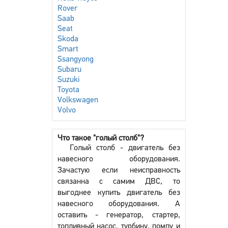
Rover
Saab
Seat
Skoda
Smart
Ssangyong
Subaru
Suzuki
Toyota
Volkswagen
Volvo
Что такое "голый столб"?
Голый столб - двигатель без
навесного оборудования.
Зачастую если неисправность
связанна с самим ДВС, то
выгоднее купить двигатель без
навесного оборудования. А
оставить - генератор, стартер,
топливный насос, турбину, помпу и