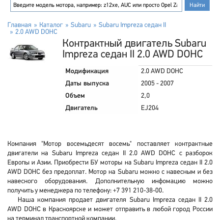
Главная
Каталог
Subaru
Subaru Impreza седан II
2.0 AWD DOHC
Контрактный двигатель Subaru
Impreza седан II 2.0 AWD DOHC
Модификация
2.0 AWD DOHC
Даты выпуска
2005 - 2007
Объем
2,0
Двигатель
EJ204
Компания "Мотор восемьдесят восемь" поставляет контрактные
двигатели на Subaru Impreza седан II 2.0 AWD DOHC с разборок
Европы и Азии. Приобрести БУ моторы на Subaru Impreza седан II 2.0
AWD DOHC без предоплат. Мотор на Subaru можно с навесным и без
навесного оборудования. Дополнительную инфомацию можно
получить у менеджера по телефону: +7 391 210-38-00.
Наша компания продает двигателя Subaru Impreza седан II 2.0
AWD DOHC в Красноярске и может отправить в любой город России
на терминал транспортной компании.