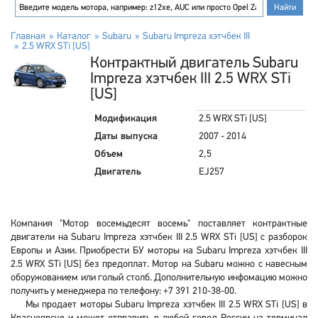
Главная
Каталог
Subaru
Subaru Impreza хэтчбек III
2.5 WRX STi [US]
Контрактный двигатель Subaru
Impreza хэтчбек III 2.5 WRX STi
[US]
Модификация
2.5 WRX STi [US]
Даты выпуска
2007 - 2014
Объем
2,5
Двигатель
EJ257
Компания "Мотор восемьдесят восемь" поставляет контрактные
двигатели на Subaru Impreza хэтчбек III 2.5 WRX STi [US] с разборок
Европы и Азии. Приобрести БУ моторы на Subaru Impreza хэтчбек III
2.5 WRX STi [US] без предоплат. Мотор на Subaru можно с навесным
оборужованием или голый столб. Дополнительную инфомацию можно
получить у менеджера по телефону: +7 391 210-38-00.
Мы продает моторы Subaru Impreza хэтчбек III 2.5 WRX STi [US] в