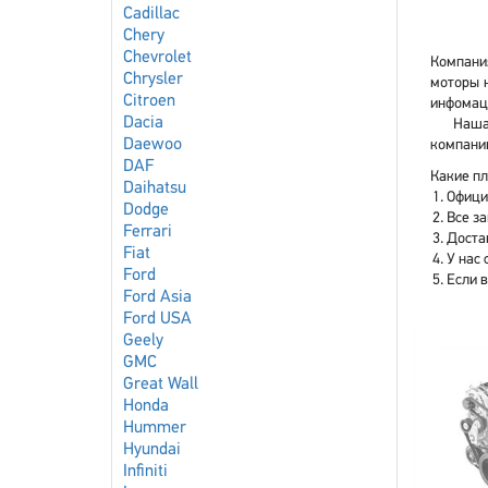
Cadillac
Chery
Chevrolet
Компания
Chrysler
моторы н
Citroen
инфомаци
Dacia
Наша 
Daewoo
компани
DAF
Какие плю
Daihatsu
Офици
Dodge
Все з
Ferrari
Доста
Fiat
У нас 
Ford
Если 
Ford Asia
Ford USA
Geely
GMC
Great Wall
Honda
Hummer
Hyundai
Infiniti