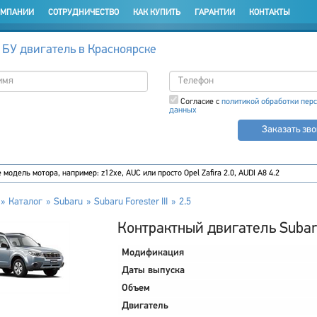
ОМПАНИИ
СОТРУДНИЧЕСТВО
КАК КУПИТЬ
ГАРАНТИИ
КОНТАКТЫ
 БУ двигатель в Красноярске
Согласие с
политикой обработки пер
данных
Заказать зв
Каталог
Subaru
Subaru Forester III
2.5
Контрактный двигатель Subaru 
Модификация
Даты выпуска
Объем
Двигатель