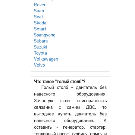
Rover
Saab
Seat
Skoda
Smart
Ssangyong
Subaru
Suzuki
Toyota
Volkswagen
Volvo
Что такое "голый столб"?
Голый столб - двигатель без
навесного оборудования.
Зачастую если неисправность
связанна с самим ДВС, то
выгоднее купить двигатель без
навесного оборудования. А
оставить - генератор, стартер,
топливный насос, турбину, помпу и