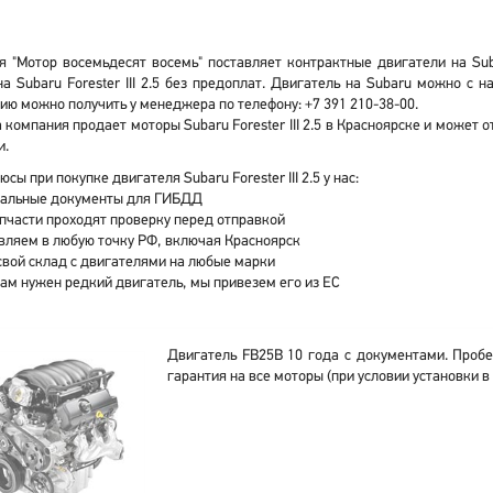
 "Мотор восемьдесят восемь" поставляет контрактные двигатели на Subar
а Subaru Forester III 2.5 без предоплат. Двигатель на Subaru можно с
ю можно получить у менеджера по телефону: +7 391 210-38-00.
компания продает моторы Subaru Forester III 2.5 в Красноярске и может 
и.
сы при покупке двигателя Subaru Forester III 2.5 у нас:
альные документы для ГИБДД
апчасти проходят проверку перед отправкой
вляем в любую точку РФ, включая Красноярск
свой склад с двигателями на любые марки
вам нужен редкий двигатель, мы привезем его из ЕС
Двигатель FB25B 10 года с документами. Пробе
гарантия на все моторы (при условии установки в 