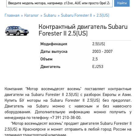
Главная
Каталог
Subaru
Subaru Forester II
2.5[US]
Контрактный двигатель Subaru
Forester II 2.5[US]
Модификация
2.5[US]
Даты выпуска
2003 - 2007
Объем
2,5
Двигатель
EJ253
Компания "Мотор восемьдесят восемь" поставляет контрактные
двигатели на Subaru Forester II 2.5[US] с разборок Европы и Азии.
Купить БУ моторы на Subaru Forester II 2.5[US] без предоплат.
Двигатель на Subaru можно с навесным и без навесного
оборудования. Дополнительную инфомацию можно получить у
менеджера по телефону: +7 391 210-38-00.
"Мотор восемьдесят восемь" продает двигателя Subaru Forester II
2.5[US] в Красноярске и может отправить в любой город России на
терминал транспортной компании.