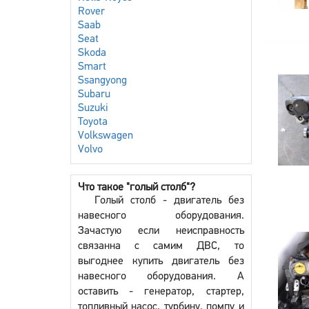
Rover
Saab
Seat
Skoda
Smart
Ssangyong
Subaru
Suzuki
Toyota
Volkswagen
Volvo
Что такое "голый столб"?
Голый столб - двигатель без
навесного оборудования.
Зачастую если неисправность
связанна с самим ДВС, то
выгоднее купить двигатель без
навесного оборудования. А
оставить - генератор, стартер,
топливный насос, турбину, помпу и