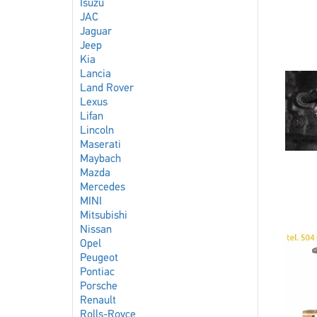
Isuzu
JAC
Jaguar
Jeep
Kia
Lancia
Land Rover
Lexus
Lifan
Lincoln
Maserati
Maybach
Mazda
Mercedes
MINI
Mitsubishi
Nissan
Opel
Peugeot
Pontiac
Porsche
Renault
Rolls-Royce