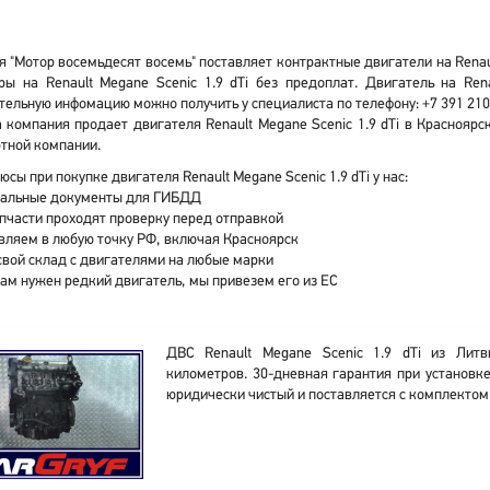
 "Мотор восемьдесят восемь" поставляет контрактные двигатели на Renault
ры на Renault Megane Scenic 1.9 dTi без предоплат. Двигатель на Re
ельную инфомацию можно получить у специалиста по телефону: +7 391 210
 компания продает двигателя Renault Megane Scenic 1.9 dTi в Красноярс
тной компании.
юсы при покупке двигателя Renault Megane Scenic 1.9 dTi у нас:
альные документы для ГИБДД
апчасти проходят проверку перед отправкой
вляем в любую точку РФ, включая Красноярск
свой склад с двигателями на любые марки
вам нужен редкий двигатель, мы привезем его из ЕС
ДВС Renault Megane Scenic 1.9 dTi из Лит
километров. 30-дневная гарантия при установк
юридически чистый и поставляется с комплектом