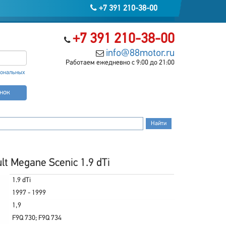
+7 391 210-38-00
+7 391 210-38-00
info@88motor.ru
Работаем ежедневно с 9:00 до 21:00
сональных
онок
t Megane Scenic 1.9 dTi
1.9 dTi
1997 - 1999
1,9
F9Q 730; F9Q 734