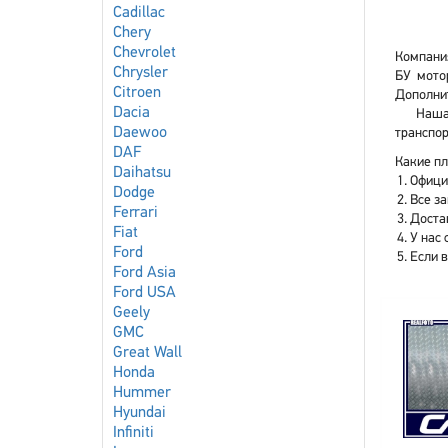
Cadillac
Chery
Chevrolet
Компания
Chrysler
БУ мото
Citroen
Дополнит
Dacia
Наша
Daewoo
транспор
DAF
Какие пл
Daihatsu
Офици
Dodge
Все з
Ferrari
Доста
Fiat
У нас 
Ford
Если 
Ford Asia
Ford USA
Geely
GMC
Great Wall
Honda
Hummer
Hyundai
Infiniti