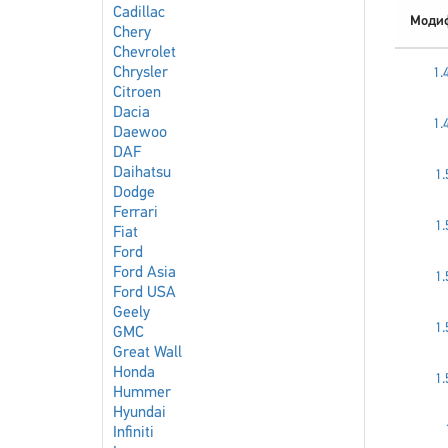
Cadillac
Моди
Chery
Chevrolet
Chrysler
1.
Citroen
Dacia
1.
Daewoo
DAF
Daihatsu
1.
Dodge
Ferrari
1.
Fiat
Ford
Ford Asia
1.
Ford USA
Geely
1.
GMC
Great Wall
Honda
1.
Hummer
Hyundai
Infiniti