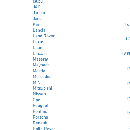
Isuzu
JAC
Jaguar
Jeep
Kia
1.6
Lancia
Land Rover
1.
Lexus
Lifan
Lincoln
1.6 F
Maserati
Maybach
1.
Mazda
Mercedes
MINI
1.
Mitsubishi
Nissan
1.
Opel
Peugeot
Pontiac
1.
Porsche
Renault
Rolls-Royce