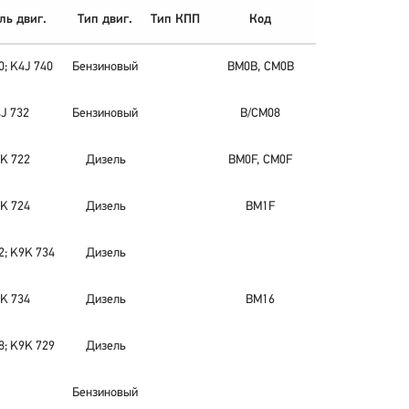
ль двиг.
Тип двиг.
Тип КПП
Код
0; K4J 740
Бензиновый
BM0B, CM0B
J 732
Бензиновый
B/CM08
K 722
Дизель
BM0F, CM0F
K 724
Дизель
BM1F
2; K9K 734
Дизель
K 734
Дизель
BM16
8; K9K 729
Дизель
Бензиновый