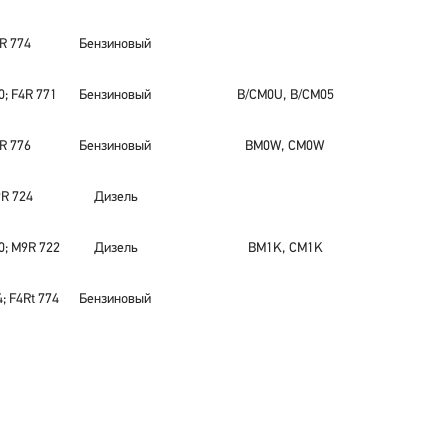
R 774
Бензиновый
0; F4R 771
Бензиновый
B/CM0U, B/CM05
R 776
Бензиновый
BM0W, CM0W
R 724
Дизель
0; M9R 722
Дизель
BM1K, CM1K
; F4Rt 774
Бензиновый