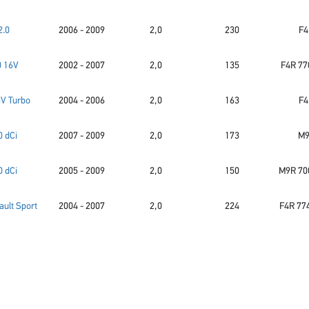
2.0
2006 - 2009
2,0
230
F4
0 16V
2002 - 2007
2,0
135
F4R 77
6V Turbo
2004 - 2006
2,0
163
F4
0 dCi
2007 - 2009
2,0
173
M9
0 dCi
2005 - 2009
2,0
150
M9R 70
ault Sport
2004 - 2007
2,0
224
F4R 774