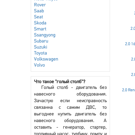
Rover
Saab
Seat
Skoda
2.
Smart
Ssangyong
Subaru
2.0 1
Suzuki
Toyota
Volkswagen
2.
Volvo
2.
Что такое "голый столб"?
Голый столб - двигатель без
2.0 Ren
навесного оборудования.
Зачастую если неисправность
связанна с самим ДВС, то
выгоднее купить двигатель без
навесного оборудования. А
оставить - генератор, стартер,
топливный насос, турбину, помпу и