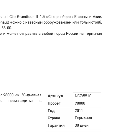
t Clio Grandtour III 1.5 dCi с разборок Европы и Азии.
а Renault можно с навесным оборужованием или голый столб.
-38-00.
ске и может отправить в любой город России на терминал
г 98000 км. 30-дневная
Артикул
NC7/5510
ка производиться в
Пробег
98000
Год
2011
Страна
Германия
Гарантия
30 дней