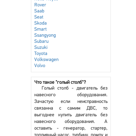
Rover
Saab
Seat
Skoda
Smart
Ssangyong
Subaru
Suzuki
Toyota
Volkswagen
Volvo
Что такое "голый столб"?
Голый столб - двигатель без
навесного оборудования.
Зачастую если неисправность
связанна с самим ДВС, то
выгоднее купить двигатель без
навесного оборудования. А
оставить - генератор, стартер,
топливный насос, турбину, помпу и