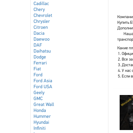
Cadillac
Chery
Chevrolet
Компания
Chrysler
Купить Б
Citroen
Дополнит
Dacia
Наша 
Daewoo
транспор
DAF
Какие плю
Daihatsu
Офици
Dodge
Все з
Ferrari
Доста
Fiat
У нас 
Ford
Если 
Ford Asia
Ford USA
Geely
GMC
Great Wall
Honda
Hummer
Hyundai
Infiniti