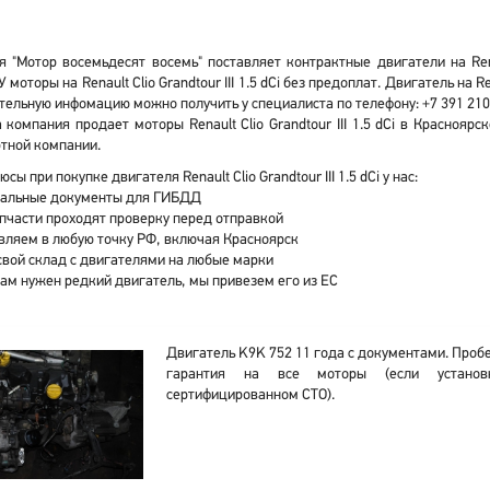
 "Мотор восемьдесят восемь" поставляет контрактные двигатели на Renaul
У моторы на Renault Clio Grandtour III 1.5 dCi без предоплат. Двигатель н
ельную инфомацию можно получить у специалиста по телефону: +7 391 210
компания продает моторы Renault Clio Grandtour III 1.5 dCi в Краснояр
тной компании.
сы при покупке двигателя Renault Clio Grandtour III 1.5 dCi у нас:
альные документы для ГИБДД
апчасти проходят проверку перед отправкой
вляем в любую точку РФ, включая Красноярск
свой склад с двигателями на любые марки
вам нужен редкий двигатель, мы привезем его из ЕС
Двигатель K9K 752 11 года с документами. Пробе
гарантия на все моторы (если установ
сертифицированном СТО).