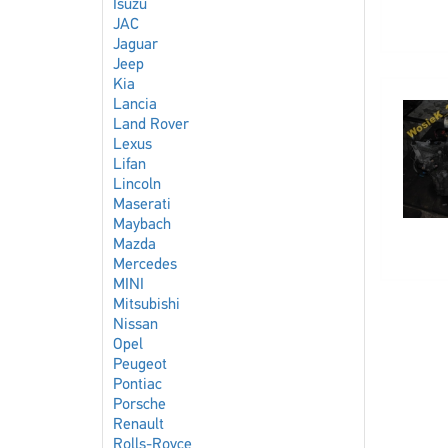
Isuzu
JAC
Jaguar
Jeep
Kia
Lancia
Land Rover
Lexus
Lifan
Lincoln
Maserati
Maybach
Mazda
Mercedes
MINI
Mitsubishi
Nissan
Opel
Peugeot
Pontiac
Porsche
Renault
Rolls-Royce