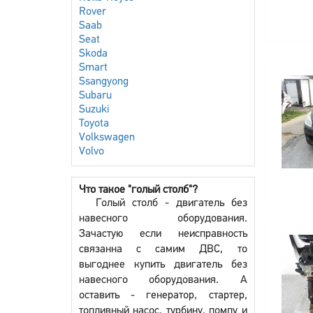
Rover
Saab
Seat
Skoda
Smart
Ssangyong
Subaru
Suzuki
Toyota
Volkswagen
Volvo
Что такое "голый столб"?
Голый столб - двигатель без
навесного оборудования.
Зачастую если неисправность
связанна с самим ДВС, то
выгоднее купить двигатель без
навесного оборудования. А
оставить - генератор, стартер,
топливный насос, турбину, помпу и