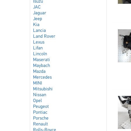
Isuzu
JAC
Jaguar
Jeep
Kia
Lancia
Land Rover
Lexus
Lifan
Lincoln
Maserati
Maybach
Mazda
Mercedes
MINI
Mitsubishi
Nissan
Opel
Peugeot
Pontiac
Porsche
Renault
Rolls-Royce