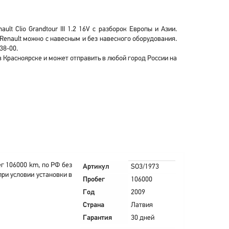
t Clio Grandtour III 1.2 16V с разборок Европы и Азии.
а Renault можно с навесным и без навесного оборудования.
38-00.
V в Красноярске и может отправить в любой город России на
г 106000 km, по РФ без
Артикул
SO3/1973
при условии установки в
Пробег
106000
Год
2009
Страна
Латвия
Гарантия
30 дней