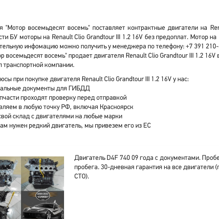
 "Мотор восемьдесят восемь" поставляет контрактные двигатели на Renaul
ти БУ моторы на Renault Clio Grandtour III 1.2 16V без предоплат. Мотор н
ельную инфомацию можно получить у менеджера по телефону: +7 391 210-
р восемьдесят восемь" продает двигателя Renault Clio Grandtour III 1.2 16
 транспортной компании.
сы при покупке двигателя Renault Clio Grandtour III 1.2 16V у нас:
альные документы для ГИБДД
апчасти проходят проверку перед отправкой
вляем в любую точку РФ, включая Красноярск
свой склад с двигателями на любые марки
вам нужен редкий двигатель, мы привезем его из ЕС
Двигатель D4F 740 09 года с документами. Пробе
пробега. 30-дневная гарантия на все двигатели (
СТО).