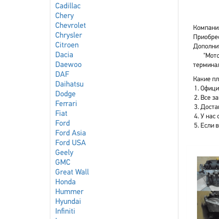
Cadillac
Chery
Chevrolet
Компания
Chrysler
Приобрес
Citroen
Дополнит
Dacia
"Мото
Daewoo
терминал
DAF
Какие плю
Daihatsu
Офици
Dodge
Все з
Ferrari
Доста
Fiat
У нас 
Ford
Если 
Ford Asia
Ford USA
Geely
GMC
Great Wall
Honda
Hummer
Hyundai
Infiniti