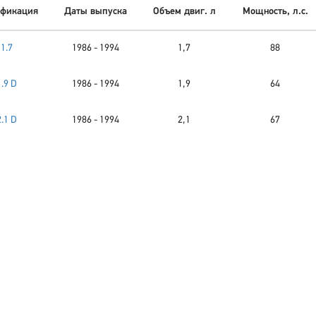
фикация
Даты выпуска
Объем двиг. л
Мощность, л.с.
1.7
1986 - 1994
1,7
88
1.9 D
1986 - 1994
1,9
64
2.1 D
1986 - 1994
2,1
67