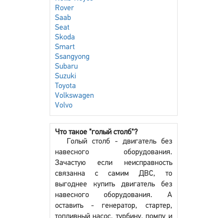
Rover
Saab
Seat
Skoda
Smart
Ssangyong
Subaru
Suzuki
Toyota
Volkswagen
Volvo
Что такое "голый столб"?
Голый столб - двигатель без
навесного оборудования.
Зачастую если неисправность
связанна с самим ДВС, то
выгоднее купить двигатель без
навесного оборудования. А
оставить - генератор, стартер,
топливный насос, турбину, помпу и