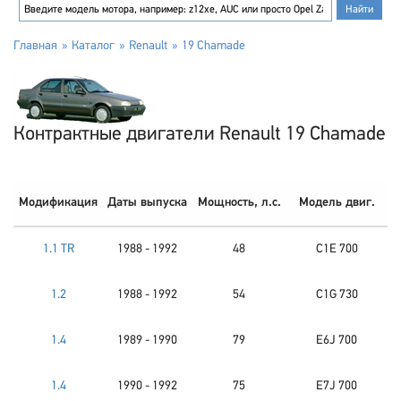
Главная
Каталог
Renault
19 Chamade
Контрактные двигатели Renault 19 Chamade
Модификация
Даты выпуска
Мощность, л.с.
Модель двиг.
1.1 TR
1988 - 1992
48
C1E 700
1.2
1988 - 1992
54
C1G 730
1.4
1989 - 1990
79
E6J 700
1.4
1990 - 1992
75
E7J 700