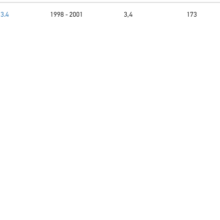
3.4
1998 - 2001
3,4
173