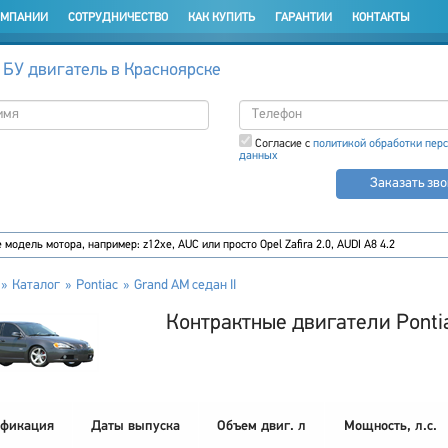
ОМПАНИИ
СОТРУДНИЧЕСТВО
КАК КУПИТЬ
ГАРАНТИИ
КОНТАКТЫ
 БУ двигатель в Красноярске
Согласие с
политикой обработки пер
данных
Заказать зв
Каталог
Pontiac
Grand AM седан II
Контрактные двигатели Pontia
фикация
Даты выпуска
Объем двиг. л
Мощность, л.с.