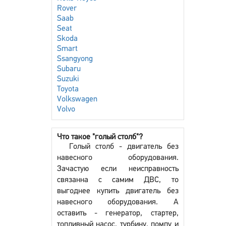
Rover
Saab
Seat
Skoda
Smart
Ssangyong
Subaru
Suzuki
Toyota
Volkswagen
Volvo
Что такое "голый столб"?
Голый столб - двигатель без
навесного оборудования.
Зачастую если неисправность
связанна с самим ДВС, то
выгоднее купить двигатель без
навесного оборудования. А
оставить - генератор, стартер,
топливный насос, турбину, помпу и