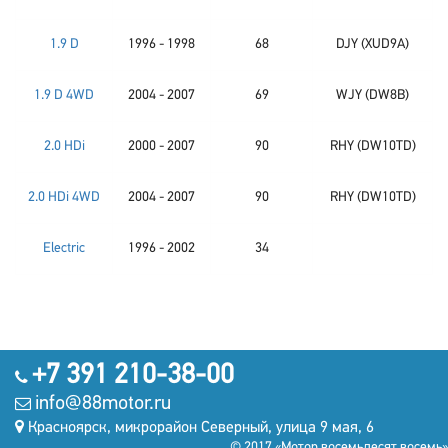
1.9 D
1996 - 1998
68
DJY (XUD9A)
1.9 D 4WD
2004 - 2007
69
WJY (DW8B)
2.0 HDi
2000 - 2007
90
RHY (DW10TD)
2.0 HDi 4WD
2004 - 2007
90
RHY (DW10TD)
Electric
1996 - 2002
34
+7 391 210-38-00
info@88motor.ru
Красноярск, микрорайон Северный, улица 9 мая, 6
© 2017 «Мотор восемьдесят восемь»