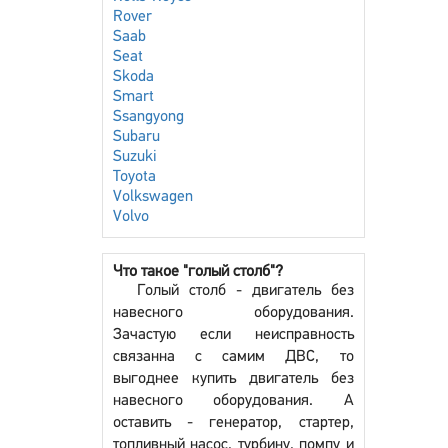
Rover
Saab
Seat
Skoda
Smart
Ssangyong
Subaru
Suzuki
Toyota
Volkswagen
Volvo
Что такое "голый столб"?
Голый столб - двигатель без
навесного оборудования.
Зачастую если неисправность
связанна с самим ДВС, то
выгоднее купить двигатель без
навесного оборудования. А
оставить - генератор, стартер,
топливный насос, турбину, помпу и