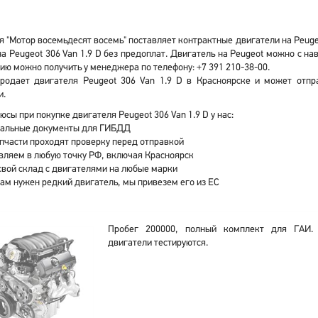
 "Мотор восемьдесят восемь" поставляет контрактные двигатели на Peugeo
а Peugeot 306 Van 1.9 D без предоплат. Двигатель на Peugeot можно с 
ю можно получить у менеджера по телефону: +7 391 210-38-00.
родает двигателя Peugeot 306 Van 1.9 D в Красноярске и может отпр
и.
юсы при покупке двигателя Peugeot 306 Van 1.9 D у нас:
альные документы для ГИБДД
апчасти проходят проверку перед отправкой
вляем в любую точку РФ, включая Красноярск
свой склад с двигателями на любые марки
вам нужен редкий двигатель, мы привезем его из ЕС
Пробег 200000, полный комплект для ГАИ.
двигатели тестируются.