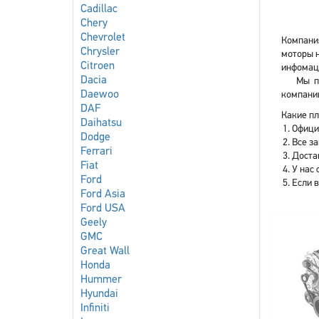
Cadillac
Chery
Chevrolet
Компания
Chrysler
моторы н
Citroen
инфомаци
Dacia
Мы п
Daewoo
компани
DAF
Какие пл
Daihatsu
Офици
Dodge
Все з
Ferrari
Доста
Fiat
У нас 
Ford
Если 
Ford Asia
Ford USA
Geely
GMC
Great Wall
Honda
Hummer
Hyundai
Infiniti