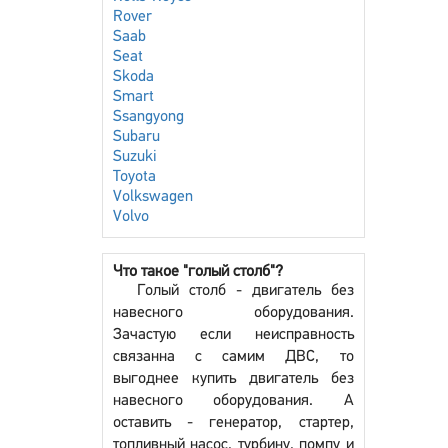
Rover
Saab
Seat
Skoda
Smart
Ssangyong
Subaru
Suzuki
Toyota
Volkswagen
Volvo
Что такое "голый столб"?
Голый столб - двигатель без
навесного оборудования.
Зачастую если неисправность
связанна с самим ДВС, то
выгоднее купить двигатель без
навесного оборудования. А
оставить - генератор, стартер,
топливный насос, турбину, помпу и