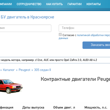
ОМПАНИИ
СОТРУДНИЧЕСТВО
КАК КУПИТЬ
ГАРАНТИИ
КОНТАКТЫ
 БУ двигатель в Красноярске
Согласие с
политикой обработки пер
данных
Заказать зв
Каталог
Peugeot
305 седан II
Контрактные двигатели Peugeo
фикация
Даты выпуска
Объем двиг. л
Мощность, л.с.