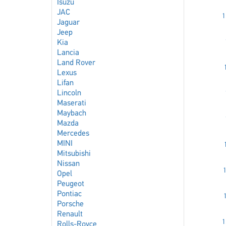
Isuzu
JAC
1
Jaguar
Jeep
Kia
Lancia
Land Rover
Lexus
Lifan
Lincoln
Maserati
Maybach
Mazda
Mercedes
MINI
Mitsubishi
Nissan
1
Opel
Peugeot
Pontiac
Porsche
Renault
1
Rolls-Royce