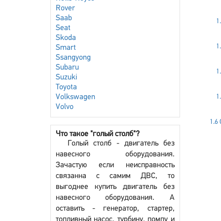
Rover
Saab
1
Seat
Skoda
1
Smart
Ssangyong
Subaru
1
Suzuki
Toyota
1
Volkswagen
Volvo
1.6
Что такое "голый столб"?
Голый столб - двигатель без
навесного оборудования.
Зачастую если неисправность
связанна с самим ДВС, то
выгоднее купить двигатель без
навесного оборудования. А
оставить - генератор, стартер,
топливный насос, турбину, помпу и