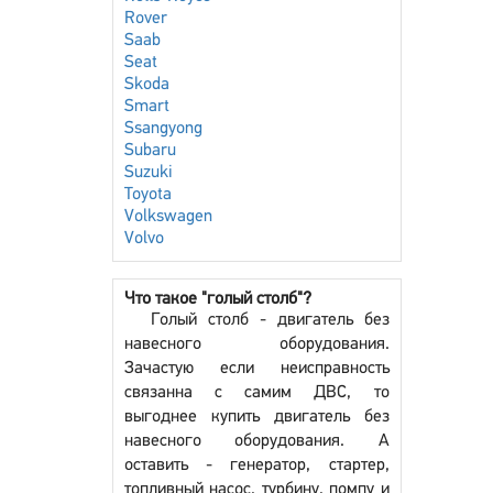
Rover
Saab
Seat
Skoda
Smart
Ssangyong
Subaru
Suzuki
Toyota
Volkswagen
Volvo
Что такое "голый столб"?
Голый столб - двигатель без
навесного оборудования.
Зачастую если неисправность
связанна с самим ДВС, то
выгоднее купить двигатель без
навесного оборудования. А
оставить - генератор, стартер,
топливный насос, турбину, помпу и