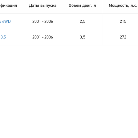
фикация
Даты выпуска
Объем двиг. л
Мощность, л.с.
.5 4WD
2001 - 2006
2,5
215
3.5
2001 - 2006
3,5
272