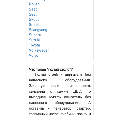
Rover
Saab
Seat
Skoda
Smart
Ssangyong
Subaru
Suzuki
Toyota
Volkswagen
Volvo
Что такое "голый столб"?
Голый столб - двигатель без
навесного оборудования.
Зачастую если неисправность
связанна с самим ДВС, то
выгоднее купить двигатель без
навесного оборудования. А
оставить - генератор, стартер,
топливный насос, турбину, помпу и