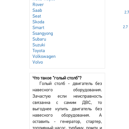
Rover
Saab
2.
Seat
Skoda
2.7
Smart
Ssangyong
Subaru
Suzuki
Toyota
Volkswagen
Volvo
Что такое "голый столб"?
Голый столб - двигатель без
навесного оборудования.
Зачастую если неисправность
связанна с самим ДВС, то
выгоднее купить двигатель без
навесного оборудования. А
оставить - генератор, стартер,
топливный насос, турбину, помпу и