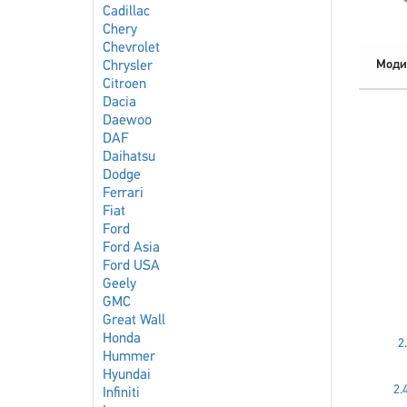
Cadillac
Chery
Chevrolet
Моди
Chrysler
Citroen
Dacia
Daewoo
DAF
Daihatsu
Dodge
Ferrari
Fiat
Ford
Ford Asia
Ford USA
Geely
GMC
Great Wall
Honda
2
Hummer
Hyundai
2.
Infiniti