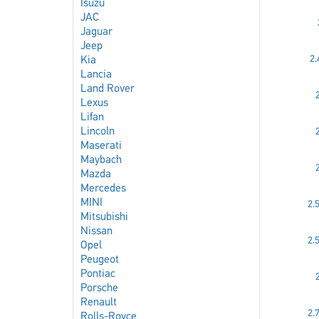
Isuzu
JAC
Jaguar
Jeep
2.
Kia
Lancia
Land Rover
Lexus
Lifan
Lincoln
Maserati
Maybach
Mazda
Mercedes
MINI
2.
Mitsubishi
Nissan
2.
Opel
Peugeot
Pontiac
Porsche
Renault
2.
Rolls-Royce