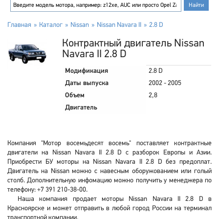
Главная
Каталог
Nissan
Nissan Navara II
2.8 D
Контрактный двигатель Nissan
Navara II 2.8 D
Модификация
2.8 D
Даты выпуска
2002 - 2005
Объем
2,8
Двигатель
Компания "Мотор восемьдесят восемь" поставляет контрактные
двигатели на Nissan Navara II 2.8 D с разборок Европы и Азии.
Приобрести БУ моторы на Nissan Navara II 2.8 D без предоплат.
Двигатель на Nissan можно с навесным оборужованием или голый
столб. Дополнительную инфомацию можно получить у менеджера по
телефону: +7 391 210-38-00.
Наша компания продает моторы Nissan Navara II 2.8 D в
Красноярске и может отправить в любой город России на терминал
транспортной компании.