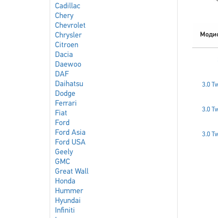
Cadillac
Chery
Chevrolet
Моди
Chrysler
Citroen
Dacia
Daewoo
DAF
Daihatsu
3.0 T
Dodge
Ferrari
3.0 T
Fiat
Ford
Ford Asia
3.0 T
Ford USA
Geely
GMC
Great Wall
Honda
Hummer
Hyundai
Infiniti