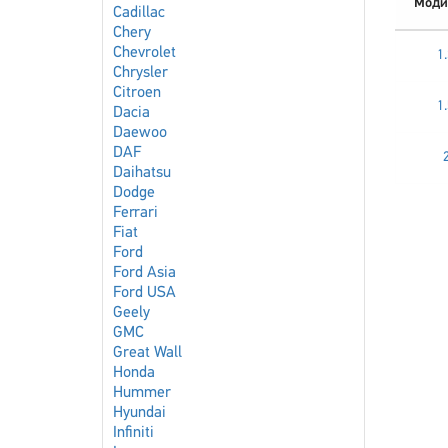
Моди
Cadillac
Chery
Chevrolet
1
Chrysler
Citroen
1
Dacia
Daewoo
DAF
Daihatsu
Dodge
Ferrari
Fiat
Ford
Ford Asia
Ford USA
Geely
GMC
Great Wall
Honda
Hummer
Hyundai
Infiniti