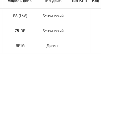
Модель двиг.
Тип двиг.
Тип КПП
Код
B3 (16V)
Бензиновый
Z5-DE
Бензиновый
RF1G
Дизель