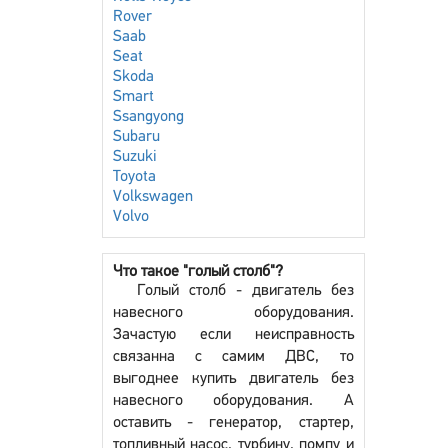
Rover
Saab
Seat
Skoda
Smart
Ssangyong
Subaru
Suzuki
Toyota
Volkswagen
Volvo
Что такое "голый столб"?
Голый столб - двигатель без
навесного оборудования.
Зачастую если неисправность
связанна с самим ДВС, то
выгоднее купить двигатель без
навесного оборудования. А
оставить - генератор, стартер,
топливный насос, турбину, помпу и