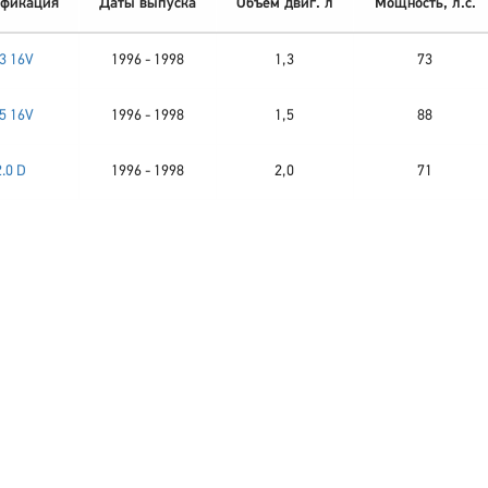
фикация
Даты выпуска
Объем двиг. л
Мощность, л.с.
.3 16V
1996 - 1998
1,3
73
.5 16V
1996 - 1998
1,5
88
2.0 D
1996 - 1998
2,0
71