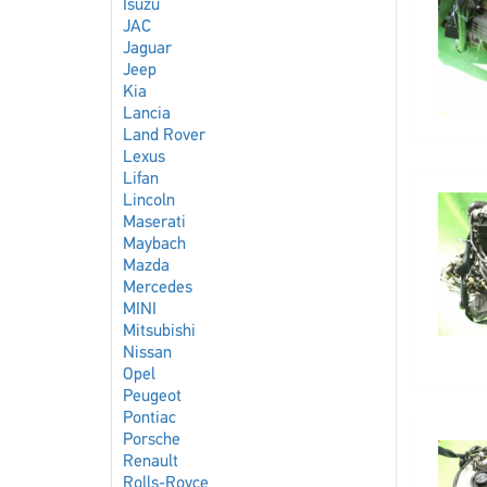
Isuzu
JAC
Jaguar
Jeep
Kia
Lancia
Land Rover
Lexus
Lifan
Lincoln
Maserati
Maybach
Mazda
Mercedes
MINI
Mitsubishi
Nissan
Opel
Peugeot
Pontiac
Porsche
Renault
Rolls-Royce