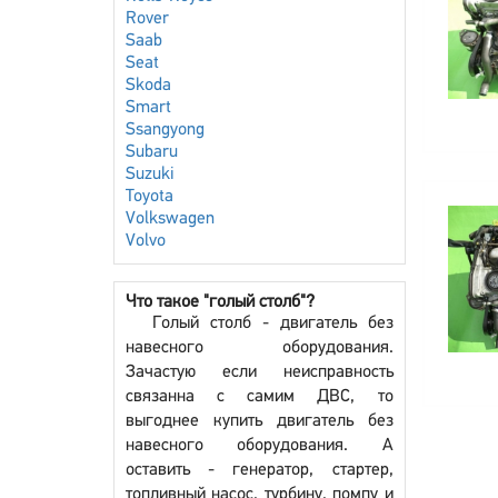
Rover
Saab
Seat
Skoda
Smart
Ssangyong
Subaru
Suzuki
Toyota
Volkswagen
Volvo
Что такое "голый столб"?
Голый столб - двигатель без
навесного оборудования.
Зачастую если неисправность
связанна с самим ДВС, то
выгоднее купить двигатель без
навесного оборудования. А
оставить - генератор, стартер,
топливный насос, турбину, помпу и