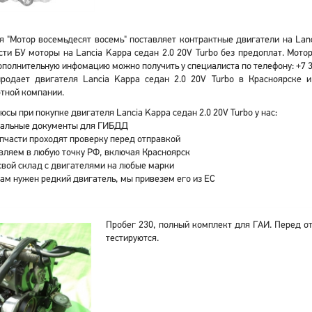
 "Мотор восемьдесят восемь" поставляет контрактные двигатели на Lanc
ти БУ моторы на Lancia Kappa седан 2.0 20V Turbo без предоплат. Мот
ополнительную инфомацию можно получить у специалиста по телефону: +7 3
родает двигателя Lancia Kappa седан 2.0 20V Turbo в Красноярске 
тной компании.
юсы при покупке двигателя Lancia Kappa седан 2.0 20V Turbo у нас:
альные документы для ГИБДД
апчасти проходят проверку перед отправкой
вляем в любую точку РФ, включая Красноярск
свой склад с двигателями на любые марки
вам нужен редкий двигатель, мы привезем его из ЕС
Пробег 230, полный комплект для ГАИ. Перед о
тестируются.