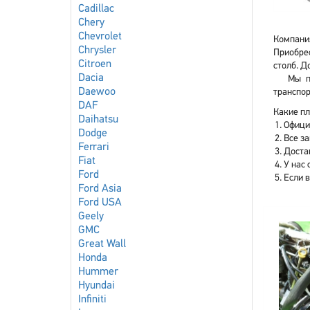
Cadillac
Chery
Chevrolet
Компания
Chrysler
Приобрес
Citroen
столб. Д
Dacia
Мы п
Daewoo
транспор
DAF
Какие пл
Daihatsu
Офици
Dodge
Все з
Ferrari
Доста
Fiat
У нас 
Ford
Если 
Ford Asia
Ford USA
Geely
GMC
Great Wall
Honda
Hummer
Hyundai
Infiniti