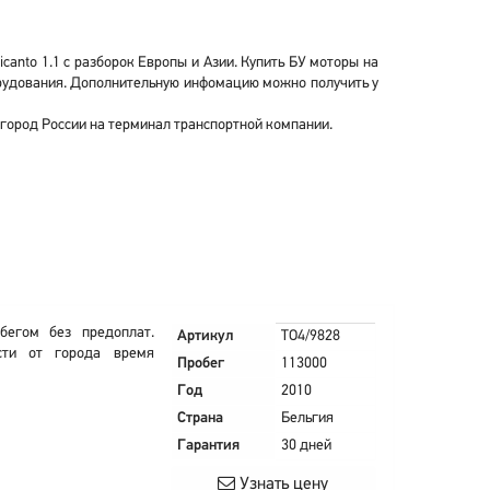
canto 1.1 с разборок Европы и Азии. Купить БУ моторы на
борудования. Дополнительную инфомацию можно получить у
й город России на терминал транспортной компании.
бегом без предоплат.
Артикул
TO4/9828
сти от города время
Пробег
113000
Год
2010
Страна
Бельгия
Гарантия
30 дней
Узнать цену