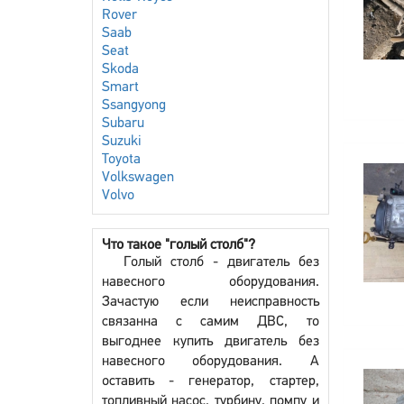
Rover
Saab
Seat
Skoda
Smart
Ssangyong
Subaru
Suzuki
Toyota
Volkswagen
Volvo
Что такое "голый столб"?
Голый столб - двигатель без
навесного оборудования.
Зачастую если неисправность
связанна с самим ДВС, то
выгоднее купить двигатель без
навесного оборудования. А
оставить - генератор, стартер,
топливный насос, турбину, помпу и