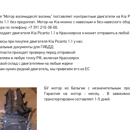
 "Мотор восемьдесят восемь" поставляет контрактные двигатели на Kia Pi
nto 1.1 без предоплат. Мотор на Kia можно с навесным и без навесного о
а по телефону: +7 391 210-38-00.
одает двигателя Kia Picanto 1.1 в Красноярске и может отправить в любо
юсы при покупке двигателя Kia Picanto 1.1 у нас:
альные документы для ГИБДД
апчасти проходят проверку перед отправкой
вляем в любую точку РФ, включая Красноярск
свой склад с двигателями на любые марки
вам нужен редкий двигатель, мы привезем его из ЕС
БУ мотор из Бельгии с незначительным про
Гарантия на мотор : месяц . В зависимо
транспортировки составляет 1-5 дней.