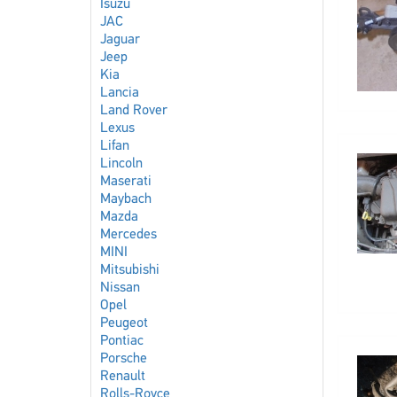
Isuzu
JAC
Jaguar
Jeep
Kia
Lancia
Land Rover
Lexus
Lifan
Lincoln
Maserati
Maybach
Mazda
Mercedes
MINI
Mitsubishi
Nissan
Opel
Peugeot
Pontiac
Porsche
Renault
Rolls-Royce