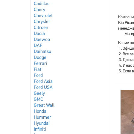
Cadillac
Chery
Chevrolet
Компания
Chrysler
Kia Pica
Citroen
менеджер
Dacia
Мы пр
Daewoo
Какие пл
DAF
Офици
Daihatsu
Все з
Dodge
Доста
Ferrari
У нас 
Fiat
Если 
Ford
Ford Asia
Ford USA
Geely
GMC
Great Wall
Honda
Hummer
Hyundai
Infiniti