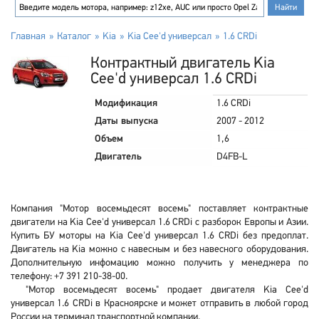
Главная
Каталог
Kia
Kia Cee'd универсал
1.6 CRDi
Контрактный двигатель Kia
Cee'd универсал 1.6 CRDi
Модификация
1.6 CRDi
Даты выпуска
2007 - 2012
Объем
1,6
Двигатель
D4FB-L
Компания "Мотор восемьдесят восемь" поставляет контрактные
двигатели на Kia Cee'd универсал 1.6 CRDi с разборок Европы и Азии.
Купить БУ моторы на Kia Cee'd универсал 1.6 CRDi без предоплат.
Двигатель на Kia можно с навесным и без навесного оборудования.
Дополнительную инфомацию можно получить у менеджера по
телефону: +7 391 210-38-00.
"Мотор восемьдесят восемь" продает двигателя Kia Cee'd
универсал 1.6 CRDi в Красноярске и может отправить в любой город
России на терминал транспортной компании.