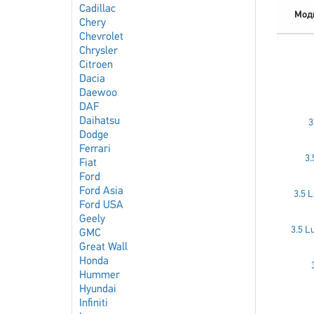
Cadillac
Мод
Chery
Chevrolet
Chrysler
Citroen
Dacia
Daewoo
DAF
Daihatsu
3
Dodge
Ferrari
3.
Fiat
Ford
Ford Asia
3.5 
Ford USA
Geely
3.5 L
GMC
Great Wall
Honda
Hummer
Hyundai
Infiniti