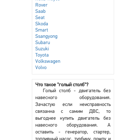
Rover
Saab
Seat
Skoda
Smart
Ssangyong
Subaru
Suzuki
Toyota
Volkswagen
Volvo
Что такое "голый столб"?
Голый столб - двигатель без
навесного оборудования.
Зачастую если неисправность
связанна с самим ДВС, то
выгоднее купить двигатель без
навесного оборудования. А
оставить - генератор, стартер,
топливный насос, турбину, помпу и