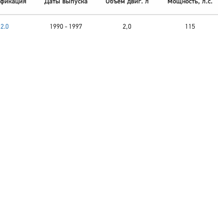
фикация
Даты выпуска
Объем двиг. л
Мощность, л.с.
2.0
1990 - 1997
2,0
115