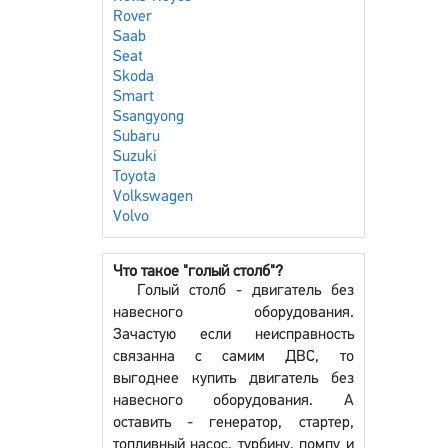
Rover
Saab
Seat
Skoda
Smart
Ssangyong
Subaru
Suzuki
Toyota
Volkswagen
Volvo
Что такое "голый столб"?
Голый столб - двигатель без
навесного оборудования.
Зачастую если неисправность
связанна с самим ДВС, то
выгоднее купить двигатель без
навесного оборудования. А
оставить - генератор, стартер,
топливный насос, турбину, помпу и