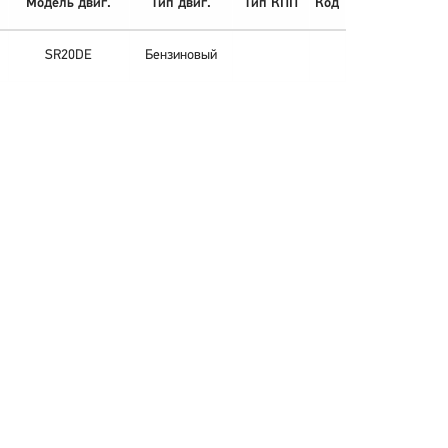
Модель двиг.
Тип двиг.
Тип КПП
Код
SR20DE
Бензиновый